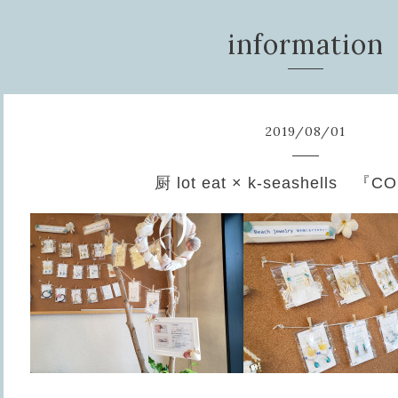
information
2019
/
08
/
01
厨 lot eat × k-seashells 『