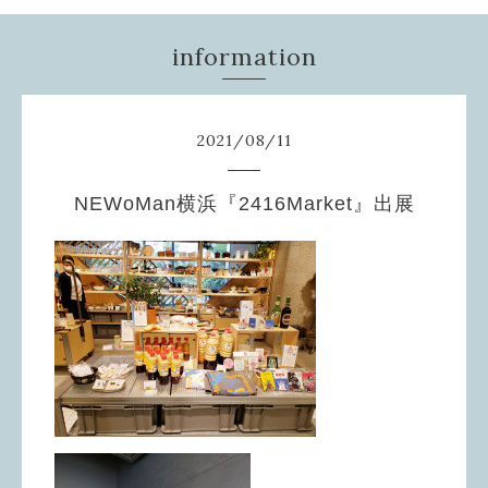
information
2021
/
08
/
11
NEWoMan横浜『2416Market』出展